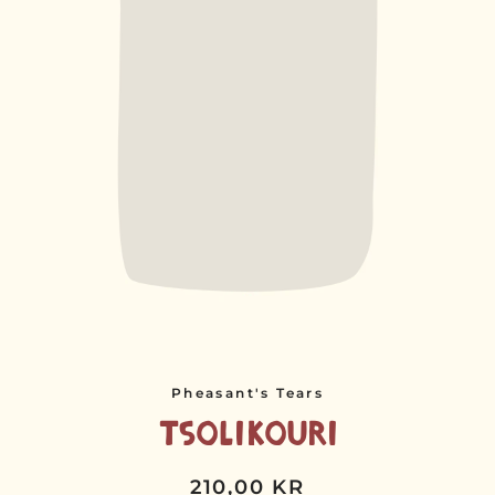
Pheasant's Tears
Tsolikouri
210,00 KR
Normalpris
Udsalgspris