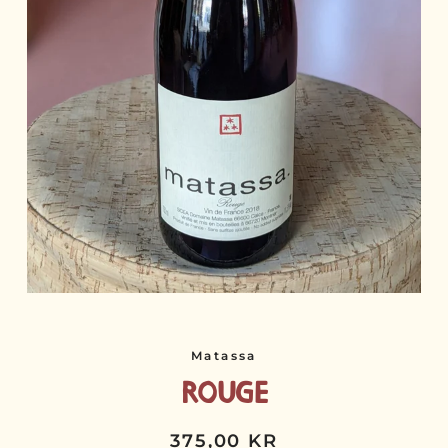
Matassa
Rouge
375,00 KR
Normalpris
Udsalgspris