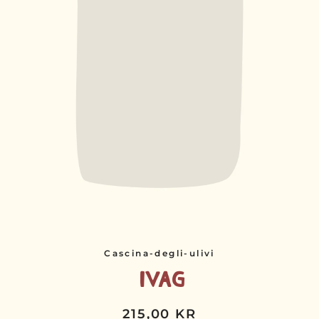
Cascina-degli-ulivi
Ivag
215,00 KR
Normalpris
Udsalgspris