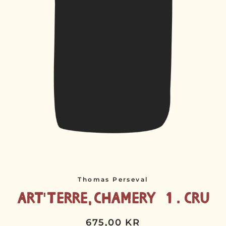
Thomas Perseval
Art'Terre, Chamery 1. Cru
675,00 KR
Normalpris
Udsalgspris